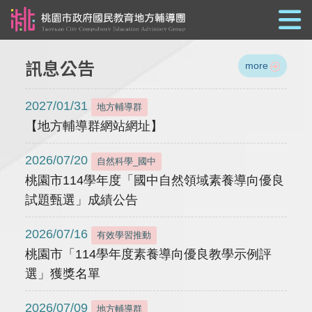
跳到主要內容
訊息公告
more
2027/01/31
地方輔導群
【地方輔導群網站網址】
2026/07/20
自然科學_國中
桃園市114學年度「國中自然領域素養導向優良
試題甄選」成績公告
2026/07/16
有效學習推動
桃園市「114學年度素養導向優良教學示例評
選」獲獎名單
2026/07/09
地方輔導群