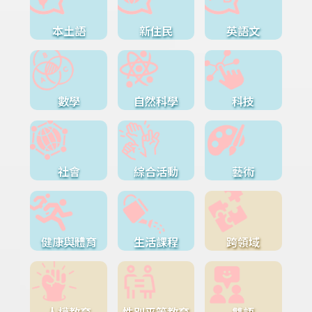
本土語
新住民
英語文
數學
自然科學
科技
社會
綜合活動
藝術
健康與體育
生活課程
跨領域
人權教育
性別平等教育
雙語