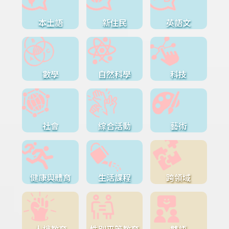
本土語
新住民
英語文
數學
自然科學
科技
社會
綜合活動
藝術
健康與體育
生活課程
跨領域
人權教育
性別平等教育
雙語