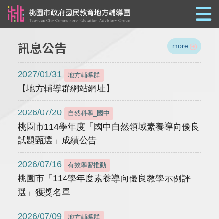
跳到主要內容
訊息公告
more
2027/01/31
地方輔導群
【地方輔導群網站網址】
2026/07/20
自然科學_國中
桃園市114學年度「國中自然領域素養導向優良
試題甄選」成績公告
2026/07/16
有效學習推動
桃園市「114學年度素養導向優良教學示例評
選」獲獎名單
2026/07/09
地方輔導群