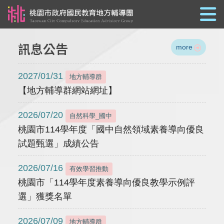
跳到主要內容
訊息公告
more
2027/01/31
地方輔導群
【地方輔導群網站網址】
2026/07/20
自然科學_國中
桃園市114學年度「國中自然領域素養導向優良
試題甄選」成績公告
2026/07/16
有效學習推動
桃園市「114學年度素養導向優良教學示例評
選」獲獎名單
2026/07/09
地方輔導群