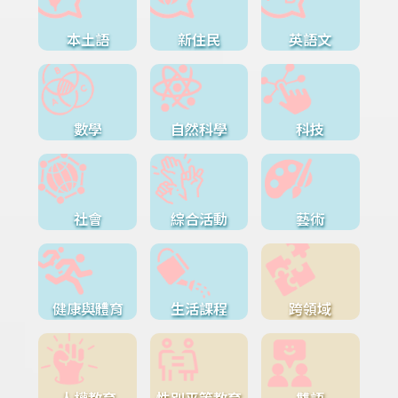
本土語
新住民
英語文
數學
自然科學
科技
社會
綜合活動
藝術
健康與體育
生活課程
跨領域
人權教育
性別平等教育
雙語