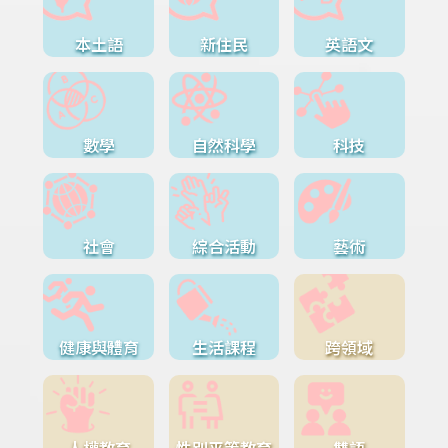
本土語
新住民
英語文
數學
自然科學
科技
社會
綜合活動
藝術
健康與體育
生活課程
跨領域
人權教育
性別平等教育
雙語