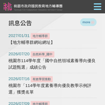
跳到主要內容
訊息公告
more
2027/01/31
地方輔導群
【地方輔導群網站網址】
2026/07/20
自然科學_國中
桃園市114學年度「國中自然領域素養導向優良
試題甄選」成績公告
2026/07/16
有效學習推動
桃園市「114學年度素養導向優良教學示例評
選」獲獎名單
2026/07/09
地方輔導群