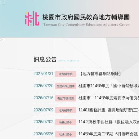
跳到主要內容
:::
:::
訊息公告
Announcements
2027/01/31
【地方輔導群網站網址】
地方輔導群
2026/07/20
桃園市114學年度「國中自然領
自然科學_國中
2026/07/16
桃園市「114學年度素養導向優
有效學習推動
2026/07/09
11401團務計畫 團員增能研習(三
地方輔導群
2026/07/02
114-2跨校學習社群《數位融入
藝術_國小
2026/06/26
114學年度第二學期 6月聯席會議
社會_國小