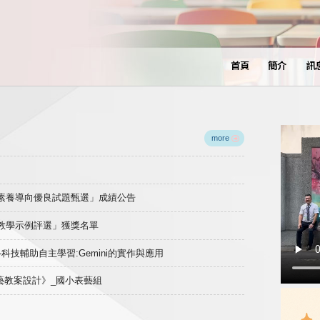
首頁
簡介
訊
more
域素養導向優良試題甄選」成績公告
良教學示例評選」獲獎名單
)-科技輔助自主學習:Gemini的實作與應用
表藝教案設計》_國小表藝組