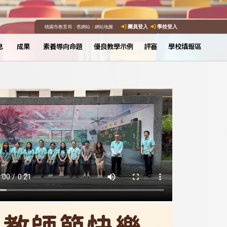
桃園市教育局
｜
舊網站
｜
網站地圖
團員登入
學校登入
息
成果
素養導向命題
優良教學示例
評審
學校填報區