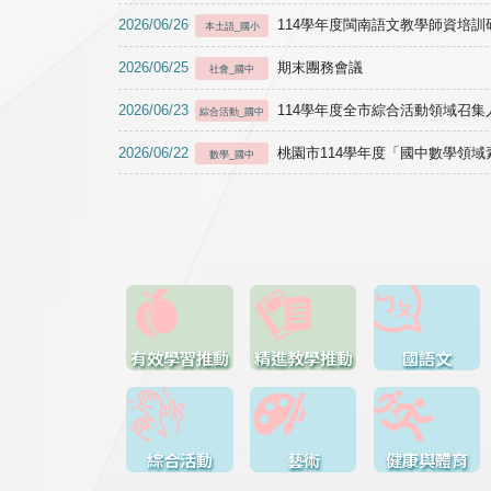
2026/06/26
114學年度閩南語文教學師資培訓研習於1
本土語_國小
2026/06/25
期末團務會議
社會_國中
2026/06/23
114學年度全市綜合活動領域召集人
綜合活動_國中
2026/06/22
桃園市114學年度「國中數學領
數學_國中
有效學習推動
精進教學推動
國語文
綜合活動
藝術
健康與體育