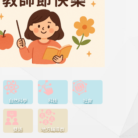
自然科學
科技
社會
雙語
地方輔導群