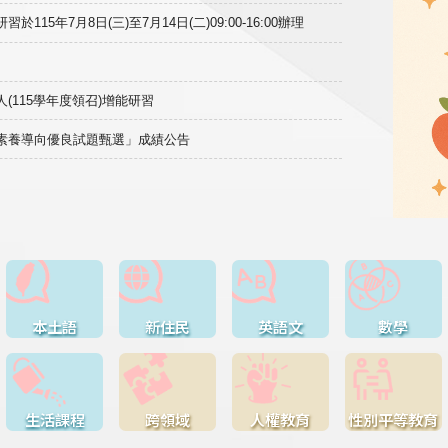
15年7月8日(三)至7月14日(二)09:00-16:00辦理
(115學年度領召)增能研習
域素養導向優良試題甄選」成績公告
本土語
新住民
英語文
數學
生活課程
跨領域
人權教育
性別平等教育