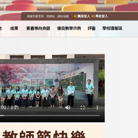
桃園市教育局
｜
舊網站
｜
網站地圖
團員登入
學校登入
息
成果
素養導向命題
優良教學示例
評審
學校填報區