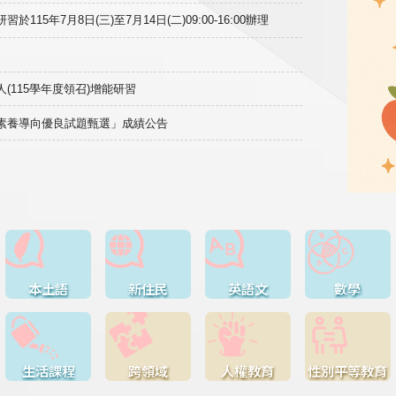
15年7月8日(三)至7月14日(二)09:00-16:00辦理
(115學年度領召)增能研習
域素養導向優良試題甄選」成績公告
本土語
新住民
英語文
數學
生活課程
跨領域
人權教育
性別平等教育