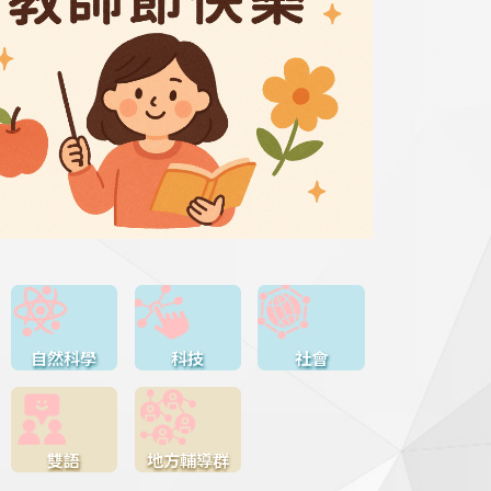
自然科學
科技
社會
雙語
地方輔導群