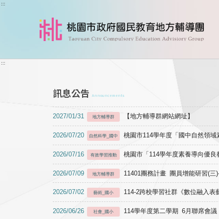
跳到主要內容
:::
:::
訊息公告
Announcements
2027/01/31
【地方輔導群網站網址】
地方輔導群
2026/07/20
桃園市114學年度「國中自然領
自然科學_國中
2026/07/16
桃園市「114學年度素養導向優
有效學習推動
2026/07/09
11401團務計畫 團員增能研習(三
地方輔導群
2026/07/02
114-2跨校學習社群《數位融入
藝術_國小
2026/06/26
114學年度第二學期 6月聯席會議
社會_國小