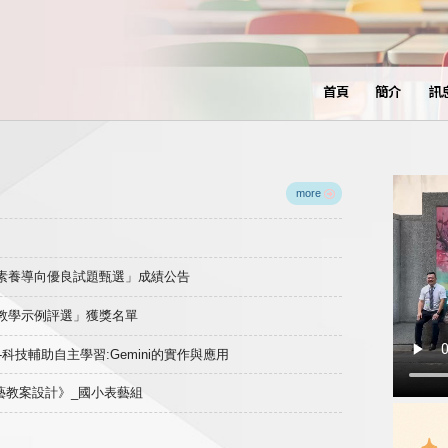
首頁
簡介
訊
more
域素養導向優良試題甄選」成績公告
良教學示例評選」獲獎名單
)-科技輔助自主學習:Gemini的實作與應用
表藝教案設計》_國小表藝組