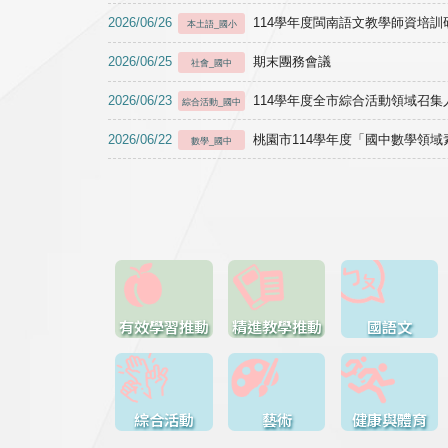
2026/06/26
114學年度閩南語文教學師資培訓研習於1
本土語_國小
2026/06/25
期末團務會議
社會_國中
2026/06/23
114學年度全市綜合活動領域召集人
綜合活動_國中
2026/06/22
桃園市114學年度「國中數學領
數學_國中
有效學習推動
精進教學推動
國語文
綜合活動
藝術
健康與體育