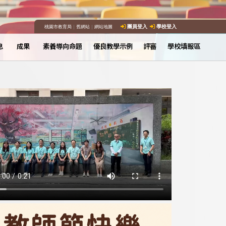
桃園市教育局
｜
舊網站
｜
網站地圖
團員登入
學校登入
息
成果
素養導向命題
優良教學示例
評審
學校填報區