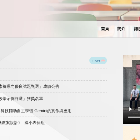
首頁
簡介
訊
more
域素養導向優良試題甄選」成績公告
良教學示例評選」獲獎名單
)-科技輔助自主學習:Gemini的實作與應用
表藝教案設計》_國小表藝組