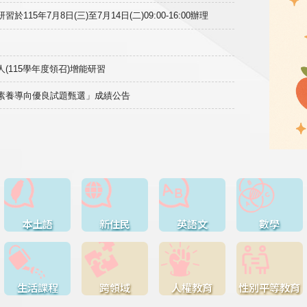
15年7月8日(三)至7月14日(二)09:00-16:00辦理
(115學年度領召)增能研習
域素養導向優良試題甄選」成績公告
本土語
新住民
英語文
數學
生活課程
跨領域
人權教育
性別平等教育