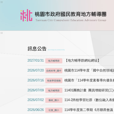
跳到主要內容
:::
:::
訊息公告
Announcements
2027/01/31
【地方輔導群網站網址】
地方輔導群
2026/07/20
桃園市114學年度「國中自然領
自然科學_國中
2026/07/16
桃園市「114學年度素養導向優
有效學習推動
2026/07/09
11401團務計畫 團員增能研習(三
地方輔導群
2026/07/02
114-2跨校學習社群《數位融入
藝術_國小
2026/06/26
114學年度第二學期 6月聯席會議
社會_國小