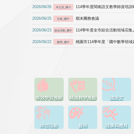
2026/06/26
114學年度閩南語文教學師資培訓研習於1
本土語_國小
2026/06/25
期末團務會議
社會_國中
2026/06/23
114學年度全市綜合活動領域召集人
綜合活動_國中
2026/06/22
桃園市114學年度「國中數學領
數學_國中
有效學習推動
精進教學推動
國語文
綜合活動
藝術
健康與體育