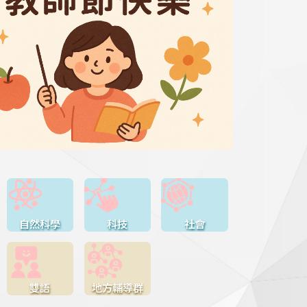
自然科學
科技
社會
雙語
地方輔導群