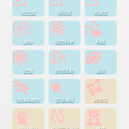
本土語
新住民
英語文
數學
自然科學
科技
社會
綜合活動
藝術
健康與體育
生活課程
跨領域
人權教育
性別平等教育
雙語