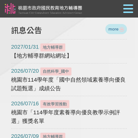
跳到主要內容
訊息公告
more
2027/01/31
地方輔導群
【地方輔導群網站網址】
2026/07/20
自然科學_國中
桃園市114學年度「國中自然領域素養導向優良
試題甄選」成績公告
2026/07/16
有效學習推動
桃園市「114學年度素養導向優良教學示例評
選」獲獎名單
2026/07/09
地方輔導群