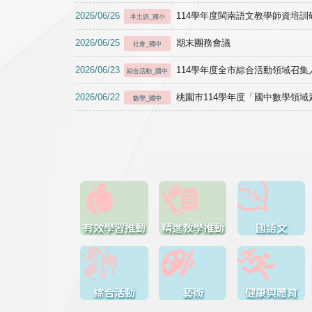
2026/06/26
114學年度閩南語文教學師資培訓研習於1
本土語_國小
2026/06/25
期末團務會議
社會_國中
2026/06/23
114學年度全市綜合活動領域召集人
綜合活動_國中
2026/06/22
桃園市114學年度「國中數學領
數學_國中
有效學習推動
精進教學推動
國語文
綜合活動
藝術
健康與體育