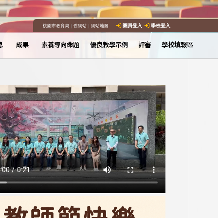
桃園市教育局
｜
舊網站
｜
網站地圖
團員登入
學校登入
息
成果
素養導向命題
優良教學示例
評審
學校填報區