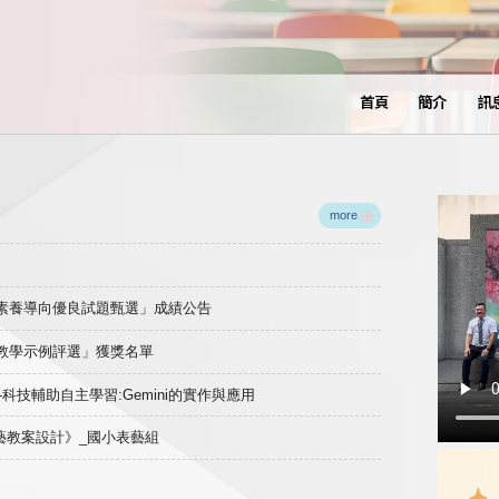
首頁
簡介
訊
more
域素養導向優良試題甄選」成績公告
良教學示例評選」獲獎名單
)-科技輔助自主學習:Gemini的實作與應用
表藝教案設計》_國小表藝組