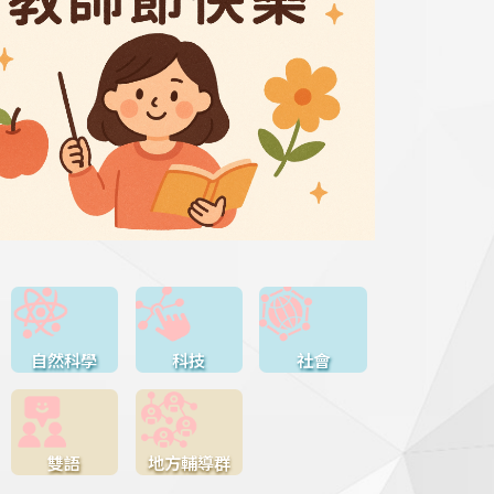
自然科學
科技
社會
雙語
地方輔導群