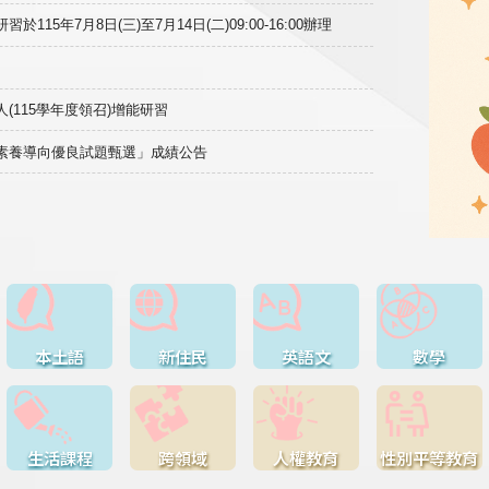
15年7月8日(三)至7月14日(二)09:00-16:00辦理
(115學年度領召)增能研習
域素養導向優良試題甄選」成績公告
本土語
新住民
英語文
數學
生活課程
跨領域
人權教育
性別平等教育