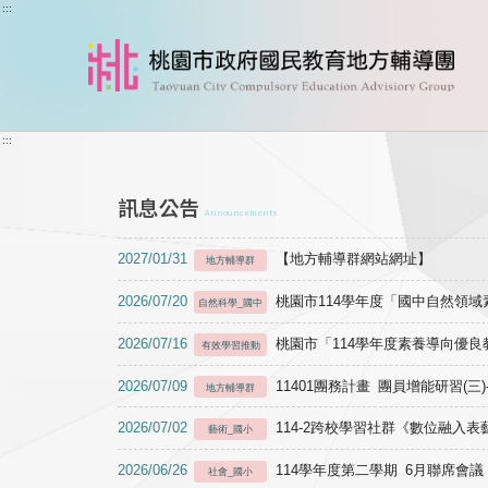
跳到主要內容
:::
:::
訊息公告
Announcements
2027/01/31
【地方輔導群網站網址】
地方輔導群
2026/07/20
桃園市114學年度「國中自然領
自然科學_國中
2026/07/16
桃園市「114學年度素養導向優
有效學習推動
2026/07/09
11401團務計畫 團員增能研習(三
地方輔導群
2026/07/02
114-2跨校學習社群《數位融入
藝術_國小
2026/06/26
114學年度第二學期 6月聯席會議
社會_國小