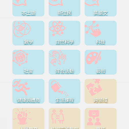
本土語
新住民
英語文
數學
自然科學
科技
社會
綜合活動
藝術
健康與體育
生活課程
跨領域
人權教育
性別平等教育
雙語