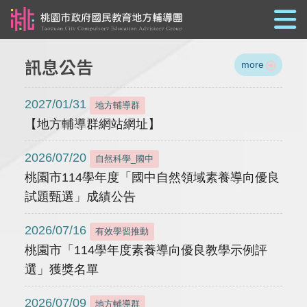
跳到主要內容
訊息公告
more
2027/01/31
地方輔導群
【地方輔導群網站網址】
2026/07/20
自然科學_國中
桃園市114學年度「國中自然領域素養導向優良
試題甄選」成績公告
2026/07/16
有效學習推動
桃園市「114學年度素養導向優良教學示例評
選」獲獎名單
2026/07/09
地方輔導群