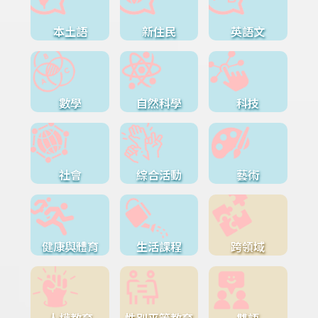
本土語
新住民
英語文
數學
自然科學
科技
社會
綜合活動
藝術
健康與體育
生活課程
跨領域
人權教育
性別平等教育
雙語