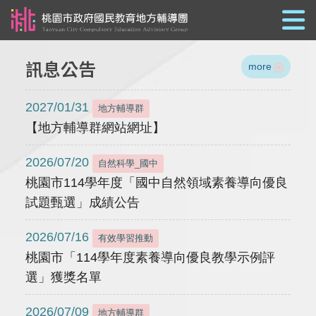
跳到主要內容
訊息公告
more
2027/01/31
地方輔導群
【地方輔導群網站網址】
2026/07/20
自然科學_國中
桃園市114學年度「國中自然領域素養導向優良
試題甄選」成績公告
2026/07/16
有效學習推動
桃園市「114學年度素養導向優良教學示例評
選」獲獎名單
2026/07/09
地方輔導群