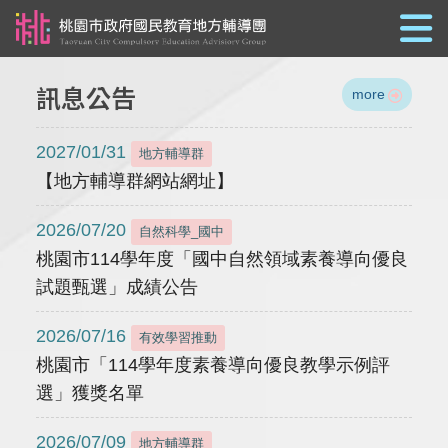
跳到主要內容
訊息公告
more
2027/01/31
地方輔導群
【地方輔導群網站網址】
2026/07/20
自然科學_國中
桃園市114學年度「國中自然領域素養導向優良
試題甄選」成績公告
2026/07/16
有效學習推動
桃園市「114學年度素養導向優良教學示例評
選」獲獎名單
2026/07/09
地方輔導群