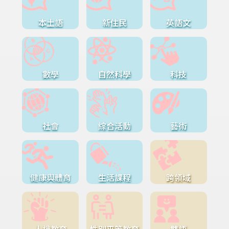
本土語
新住民
英語文
數學
自然科學
科技
社會
綜合活動
藝術
健康與體育
生活課程
跨領域
人權教育
性別平等教育
雙語