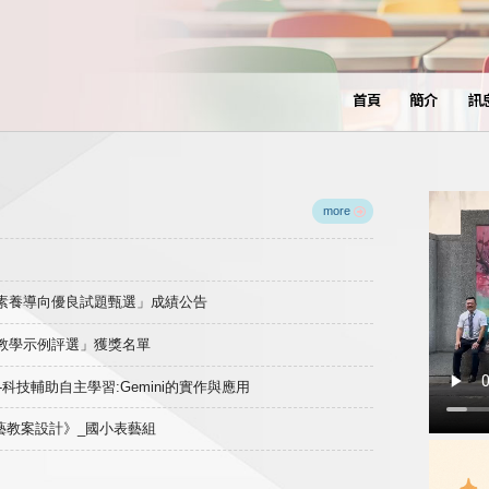
首頁
簡介
訊
more
域素養導向優良試題甄選」成績公告
良教學示例評選」獲獎名單
)-科技輔助自主學習:Gemini的實作與應用
表藝教案設計》_國小表藝組