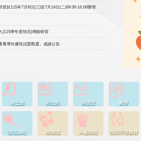
15年7月8日(三)至7月14日(二)09:00-16:00辦理
(115學年度領召)增能研習
域素養導向優良試題甄選」成績公告
本土語
新住民
英語文
數學
生活課程
跨領域
人權教育
性別平等教育