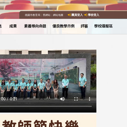
桃園市教育局
｜
舊網站
｜
網站地圖
團員登入
學校登入
息
成果
素養導向命題
優良教學示例
評審
學校填報區