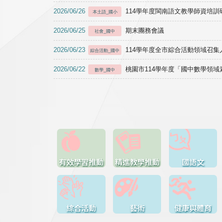
2026/06/26
114學年度閩南語文教學師資培訓研習於1
本土語_國小
2026/06/25
期末團務會議
社會_國中
2026/06/23
114學年度全市綜合活動領域召集人
綜合活動_國中
2026/06/22
桃園市114學年度「國中數學領
數學_國中
有效學習推動
精進教學推動
國語文
綜合活動
藝術
健康與體育