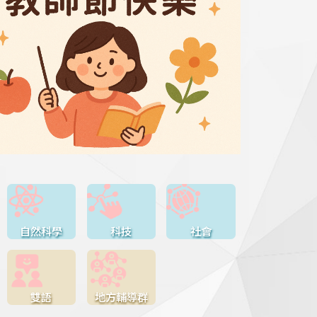
自然科學
科技
社會
雙語
地方輔導群