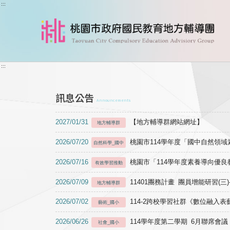
跳到主要內容
:::
:::
訊息公告
Announcements
2027/01/31
【地方輔導群網站網址】
地方輔導群
2026/07/20
桃園市114學年度「國中自然領
自然科學_國中
2026/07/16
桃園市「114學年度素養導向優
有效學習推動
2026/07/09
11401團務計畫 團員增能研習(三
地方輔導群
2026/07/02
114-2跨校學習社群《數位融入
藝術_國小
2026/06/26
114學年度第二學期 6月聯席會議
社會_國小