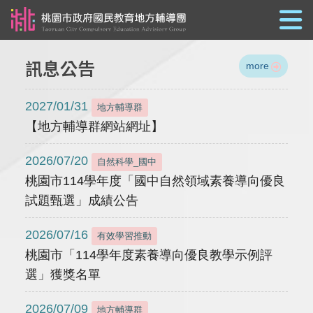
跳到主要內容
訊息公告
more
2027/01/31
地方輔導群
【地方輔導群網站網址】
2026/07/20
自然科學_國中
桃園市114學年度「國中自然領域素養導向優良
試題甄選」成績公告
2026/07/16
有效學習推動
桃園市「114學年度素養導向優良教學示例評
選」獲獎名單
2026/07/09
地方輔導群