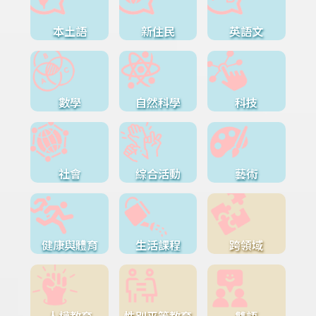
本土語
新住民
英語文
數學
自然科學
科技
社會
綜合活動
藝術
健康與體育
生活課程
跨領域
人權教育
性別平等教育
雙語