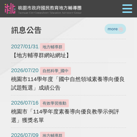
跳到主要內容
訊息公告
more
2027/01/31
地方輔導群
【地方輔導群網站網址】
2026/07/20
自然科學_國中
桃園市114學年度「國中自然領域素養導向優良
試題甄選」成績公告
2026/07/16
有效學習推動
桃園市「114學年度素養導向優良教學示例評
選」獲獎名單
2026/07/09
地方輔導群