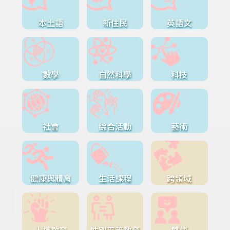
本土語
新住民
英語文
數學
自然科學
科技
社會
綜合活動
藝術
健康與體育
生活課程
跨領域
人權教育
性別平等教育
雙語