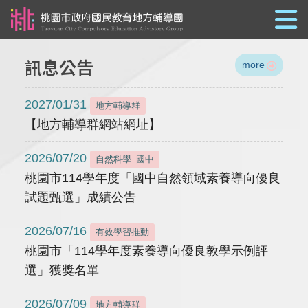
跳到主要內容
訊息公告
more
2027/01/31
地方輔導群
【地方輔導群網站網址】
2026/07/20
自然科學_國中
桃園市114學年度「國中自然領域素養導向優良
試題甄選」成績公告
2026/07/16
有效學習推動
桃園市「114學年度素養導向優良教學示例評
選」獲獎名單
2026/07/09
地方輔導群