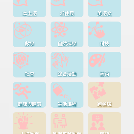
本土語
新住民
英語文
數學
自然科學
科技
社會
綜合活動
藝術
健康與體育
生活課程
跨領域
人權教育
性別平等教育
雙語