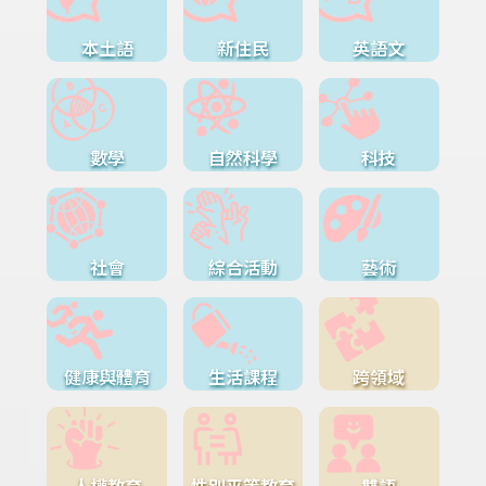
本土語
新住民
英語文
數學
自然科學
科技
社會
綜合活動
藝術
健康與體育
生活課程
跨領域
人權教育
性別平等教育
雙語