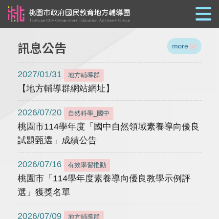
跳到主要內容
訊息公告
more
2027/01/31
地方輔導群
【地方輔導群網站網址】
2026/07/20
自然科學_國中
桃園市114學年度「國中自然領域素養導向優良
試題甄選」成績公告
2026/07/16
有效學習推動
桃園市「114學年度素養導向優良教學示例評
選」獲獎名單
2026/07/09
地方輔導群