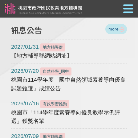
跳到主要內容
訊息公告
more
2027/01/31
地方輔導群
【地方輔導群網站網址】
2026/07/20
自然科學_國中
桃園市114學年度「國中自然領域素養導向優良
試題甄選」成績公告
2026/07/16
有效學習推動
桃園市「114學年度素養導向優良教學示例評
選」獲獎名單
2026/07/09
地方輔導群