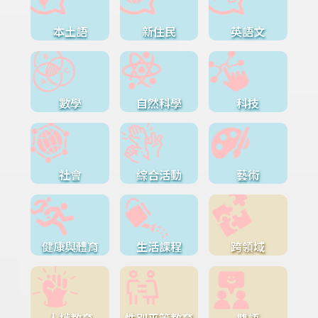
本土語
新住民
英語文
數學
自然科學
科技
社會
綜合活動
藝術
健康與體育
生活課程
跨領域
人權教育
性別平等教育
雙語