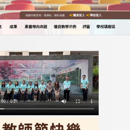
桃園市教育局
｜
舊網站
｜
網站地圖
團員登入
學校登入
息
成果
素養導向命題
優良教學示例
評審
學校填報區