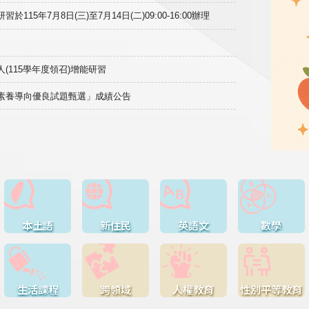
15年7月8日(三)至7月14日(二)09:00-16:00辦理
(115學年度領召)增能研習
域素養導向優良試題甄選」成績公告
本土語
新住民
英語文
數學
生活課程
跨領域
人權教育
性別平等教育