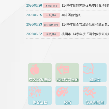
2026/06/26
114學年度閩南語文教學師資培訓研習於1
本土語_國小
2026/06/25
期末團務會議
社會_國中
2026/06/23
114學年度全市綜合活動領域召集人
綜合活動_國中
2026/06/22
桃園市114學年度「國中數學領
數學_國中
有效學習推動
精進教學推動
國語文
綜合活動
藝術
健康與體育