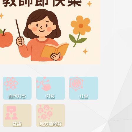
自然科學
科技
社會
雙語
地方輔導群