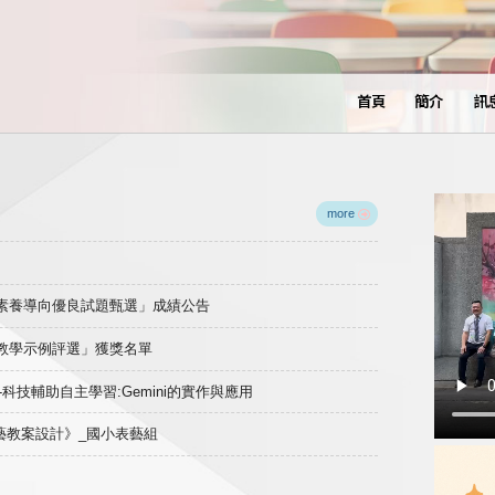
首頁
簡介
訊
more
域素養導向優良試題甄選」成績公告
良教學示例評選」獲獎名單
)-科技輔助自主學習:Gemini的實作與應用
表藝教案設計》_國小表藝組