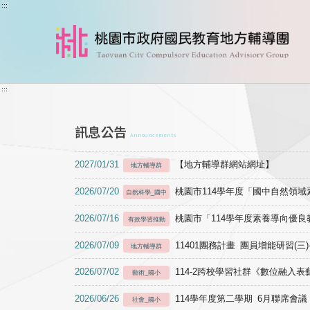
跳到主要內容
:::
:::
訊息公告
Announcements
2027/01/31
【地方輔導群網站網址】
地方輔導群
2026/07/20
桃園市114學年度「國中自然領
自然科學_國中
2026/07/16
桃園市「114學年度素養導向優
有效學習推動
2026/07/09
11401團務計畫 團員增能研習(三
地方輔導群
2026/07/02
114-2跨校學習社群《數位融入
藝術_國小
2026/06/26
114學年度第二學期 6月聯席會議
社會_國小