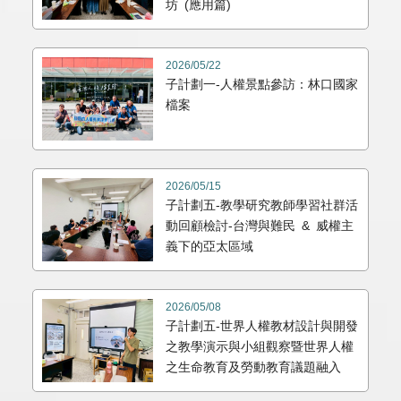
坊 (應用篇)
2026/05/22
子計劃一-人權景點參訪：林口國家
檔案
2026/05/15
子計劃五-教學研究教師學習社群活
動回顧檢討-台灣與難民 & 威權主
義下的亞太區域
2026/05/08
子計劃五-世界人權教材設計與開發
之教學演示與小組觀察暨世界人權
之生命教育及勞動教育議題融入