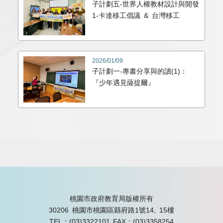
子計劃五-世界人權教材設計與開發
1-卡達移工倡議 & 台灣移工
2026/01/09
子計劃一-專書分享與的讀(1)：
『少年遇見薩提爾』
桃園市政府教育局版權所有
30206 桃園市桃園區縣府路1號14, 15樓
TEL：(03)3322101
FAX：(03)3358254