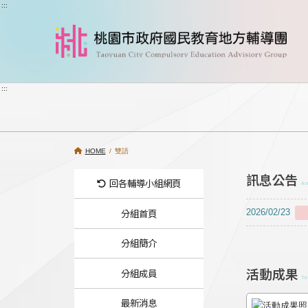
跳到主要內容
:::
:::
HOME
/ 雙語
訊息公告
回各輔導小組網頁
A
分組首頁
2026/02/23
分組簡介
活動成果
分組成員
Te
最新消息