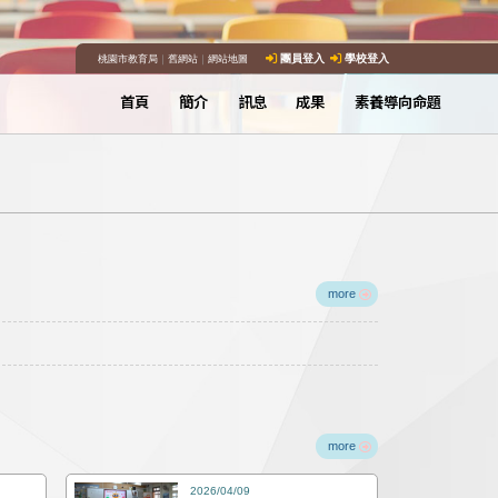
桃園市教育局
｜
舊網站
｜
網站地圖
團員登入
學校登入
首頁
簡介
訊息
成果
素養導向命題
more
more
2026/04/09