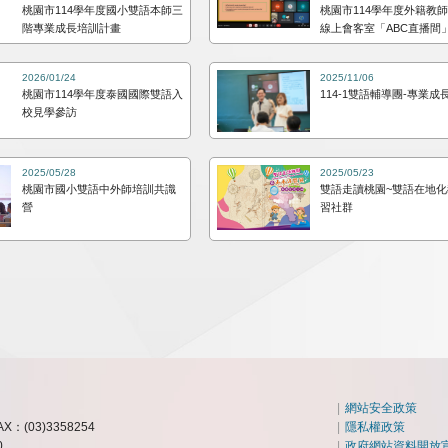
桃園市114學年度國小雙語本師三
桃園市114學年度外籍教師E-
階專業成長培訓計畫
線上會客室「ABC直播間
2026/01/24
2025/11/06
桃園市114學年度泰國國際雙語入
114-1雙語輔導團-專業成
校見學參訪
2025/05/28
2025/05/23
桃園市國小雙語中外師培訓共識
雙語走讀桃園~雙語在地
營
習社群
|
網站安全政策
AX：(03)3358254
|
隱私權政策
0
|
政府網站資料開放