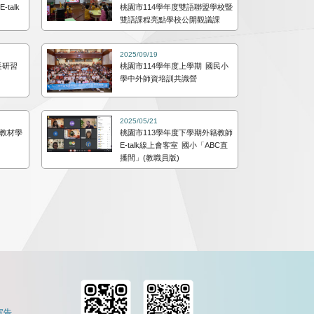
talk
桃園市114學年度雙語聯盟學校暨
」
雙語課程亮點學校公開觀議課
2025/09/19
長研習
桃園市114學年度上學期 國民小
學中外師資培訓共識營
2025/05/21
化教材學
桃園市113學年度下學期外籍教師
E-talk線上會客室 國小「ABC直
播間」(教職員版)
宣告