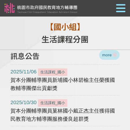
跳到主要內容
【國小組】
生活課程分團
訊息公告
more
2025/11/06
生活課程_國小
賀本分團輔導團員新埔國小林碧榆主任榮獲國
教輔導團傑出貢獻獎
2025/10/30
生活課程_國小
賀本分團輔導團員菓林國小戴正杰主任獲得國
民教育地方輔導團服務優良超群獎