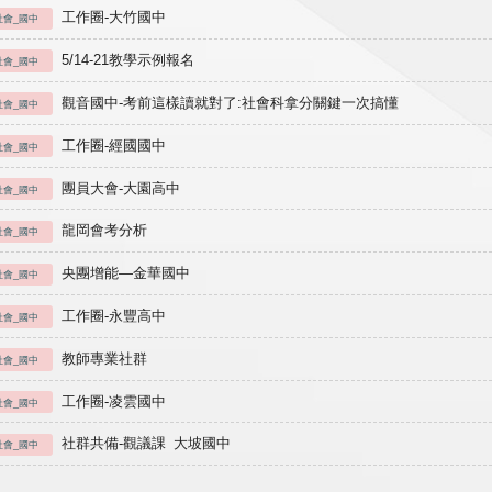
工作圈-大竹國中
社會_國中
5/14-21教學示例報名
社會_國中
觀音國中-考前這樣讀就對了:社會科拿分關鍵一次搞懂
社會_國中
工作圈-經國國中
社會_國中
團員大會-大園高中
社會_國中
龍岡會考分析
社會_國中
央團增能—金華國中
社會_國中
工作圈-永豐高中
社會_國中
教師專業社群
社會_國中
工作圈-凌雲國中
社會_國中
社群共備-觀議課 大坡國中
社會_國中