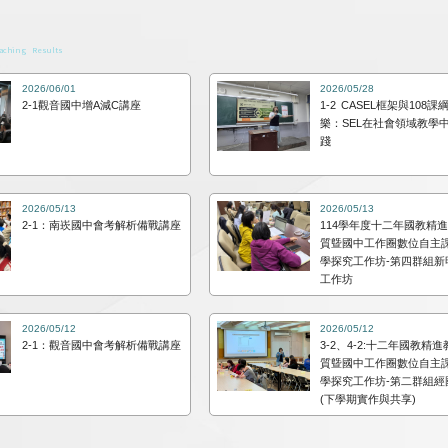
aching Results
2026/06/01
2026/05/28
2-1觀音國中增A減C講座
1-2 CASEL框架與108課
樂：SEL在社會領域教學
踐
2026/05/13
2026/05/13
2-1：南崁國中會考解析備戰講座
114學年度十二年國教精
質曁國中工作圈數位自主
學探究工作坊-第四群組新
工作坊
2026/05/12
2026/05/12
2-1：觀音國中會考解析備戰講座
3-2、4-2:十二年國教精
質曁國中工作圈數位自主
學探究工作坊-第二群組經
(下學期實作與共享)