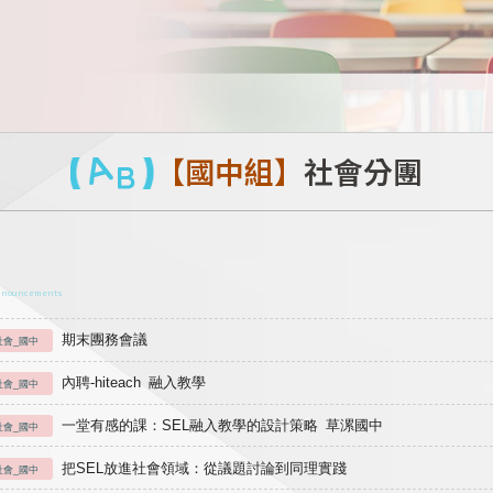
【國中組】
社會分團
nnouncements
期末團務會議
社會_國中
內聘-hiteach 融入教學
社會_國中
一堂有感的課：SEL融入教學的設計策略 草漯國中
社會_國中
把SEL放進社會領域：從議題討論到同理實踐
社會_國中