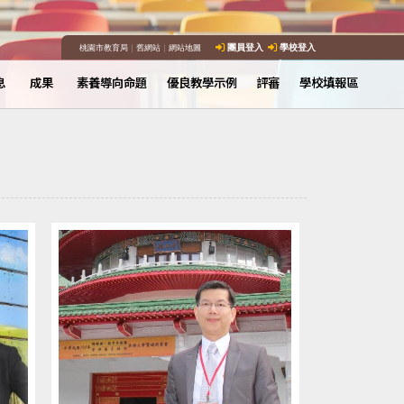
桃園市教育局
｜
舊網站
｜
網站地圖
團員登入
學校登入
息
成果
素養導向命題
優良教學示例
評審
學校填報區