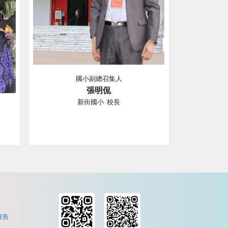
國小副總召集人
張明侃
新街國小 校長
宣告