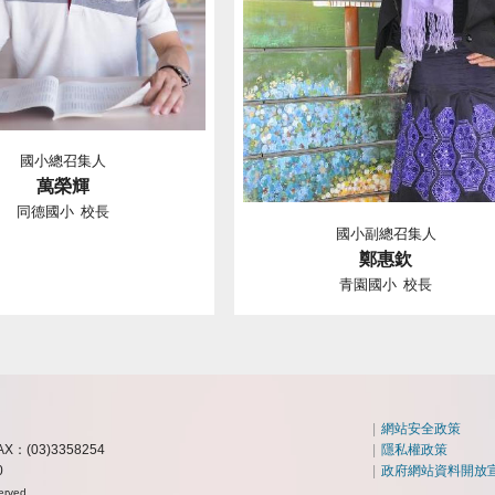
國小總召集人
萬榮輝
同德國小 校長
國小副總召集人
鄭惠欽
青園國小 校長
|
網站安全政策
AX：(03)3358254
|
隱私權政策
0
|
政府網站資料開放
erved.