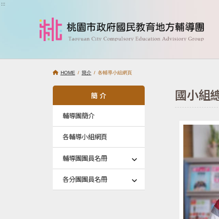
跳到主要內容
:::
HOME
/
簡介
/ 各輔導小組網頁
國小組
簡 介
輔導團簡介
各輔導小組網頁
輔導團團員名冊
各分團團員名冊