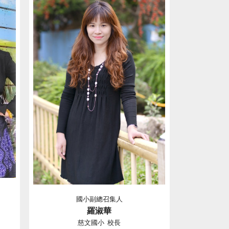
國小副總召集人
羅淑華
慈文國小 校長