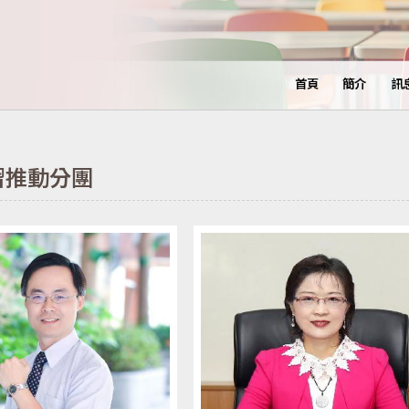
首頁
簡介
訊
習推動分團