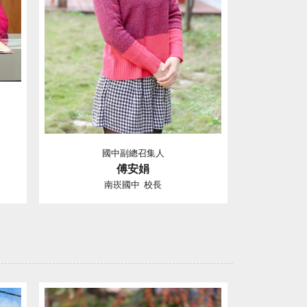
國中副總召集人
傅安娟
南崁國中 校長