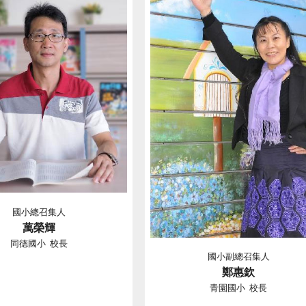
國小總召集人
萬榮輝
同德國小 校長
國小副總召集人
鄭惠欽
青園國小 校長