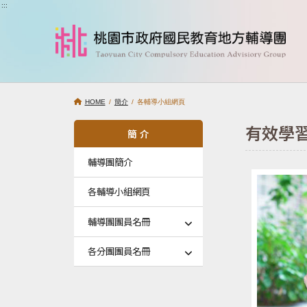
跳到主要內容
:::
HOME
/
簡介
/ 各輔導小組網頁
有效學
簡 介
輔導團簡介
各輔導小組網頁
輔導團團員名冊
各分團團員名冊