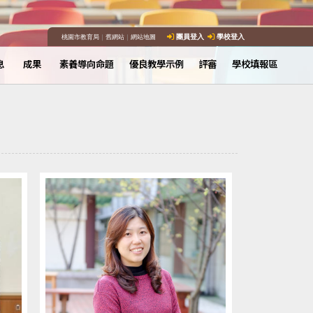
桃園市教育局
｜
舊網站
｜
網站地圖
團員登入
學校登入
息
成果
素養導向命題
優良教學示例
評審
學校填報區