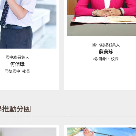
國中副總召集人
蘇美珍
國中總召集人
楊梅國中 校長
何信璋
同德國中 校長
學推動分團