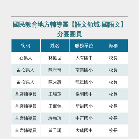
國民教育地方輔導團【語文領域-國語文】
分團團員
本表格為組織成員，共有四個直欄，第一直欄銜稱，第二直欄
銜稱
姓名
服務單位
職稱
召集人
林挺世
大有國中
校長
副召集人
陳志奇
南美國小
校長
副召集人
陳秀惠
龍星國小
校長
首席輔導員
王瑞蓮
楊明國中
校長
首席輔導員
王寵銘
新街國小
校長
首席輔導員
許梅珍
中正國小
校長
首席輔導員
黃千珊
大成國中
校長