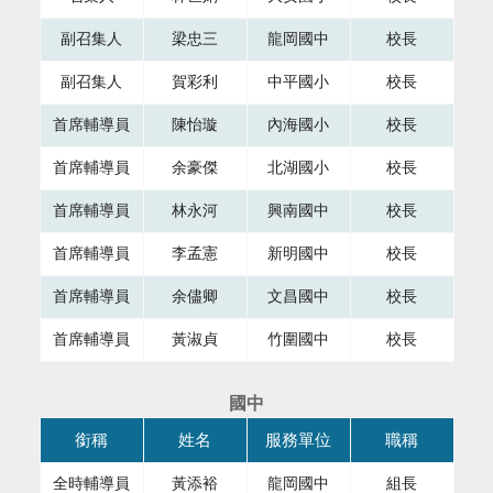
副召集人
梁忠三
龍岡國中
校長
副召集人
賀彩利
中平國小
校長
首席輔導員
陳怡璇
內海國小
校長
首席輔導員
余豪傑
北湖國小
校長
首席輔導員
林永河
興南國中
校長
首席輔導員
李孟憲
新明國中
校長
首席輔導員
余儘卿
文昌國中
校長
首席輔導員
黃淑貞
竹圍國中
校長
國中
本表格為組織成員，共有四個直欄，第一直欄銜稱，第二直欄
銜稱
姓名
服務單位
職稱
全時輔導員
黃添裕
龍岡國中
組長