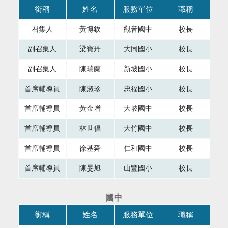
本表格為組織成員，共有四個直欄，第一直欄銜稱，第二直欄
銜稱
姓名
服務單位
職稱
召集人
黃博欽
觀音國中
校長
副召集人
梁寶丹
大同國小
校長
副召集人
陳瑞蘭
新坡國小
校長
首席輔導員
陳淑珍
忠福國小
校長
首席輔導員
黃金增
大坡國中
校長
首席輔導員
林世倡
大竹國中
校長
首席輔導員
徐基舜
仁和國中
校長
首席輔導員
陳旻旭
山豐國小
校長
國中
本表格為組織成員，共有四個直欄，第一直欄銜稱，第二直欄
銜稱
姓名
服務單位
職稱