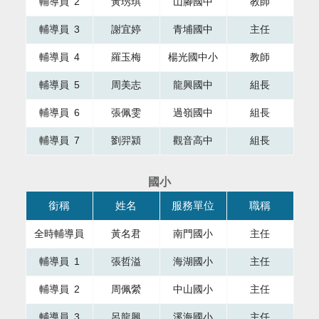
輔導員 2
黃琇琪
山腳國中
教師
輔導員 3
謝宜婷
青埔國中
主任
輔導員 4
羅玉梅
楊光國中小
教師
輔導員 5
周美志
龍興國中
組長
輔導員 6
張佩雯
過嶺國中
組長
輔導員 7
劉羿潁
觀音高中
組長
國小
本表格為組織成員，共有四個直欄，第一直欄銜稱，第二直欄
銜稱
姓名
服務單位
職稱
全時輔導員
黃名君
南門國小
主任
輔導員 1
張哲溢
海湖國小
主任
輔導員 2
周佩縈
中山國小
主任
輔導員 3
呂龍興
溪海國小
主任