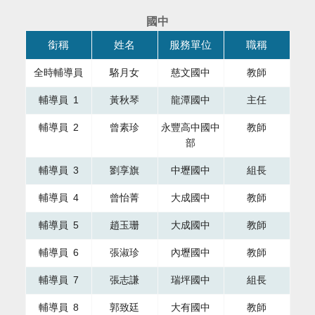
國中
本表格為組織成員，共有四個直欄，第一直欄銜稱，第二直欄
銜稱
姓名
服務單位
職稱
全時輔導員
駱月女
慈文國中
教師
輔導員 1
黃秋琴
龍潭國中
主任
輔導員 2
曾素珍
永豐高中國中
教師
部
輔導員 3
劉享旗
中壢國中
組長
輔導員 4
曾怡菁
大成國中
教師
輔導員 5
趙玉珊
大成國中
教師
輔導員 6
張淑珍
內壢國中
教師
輔導員 7
張志謙
瑞坪國中
組長
輔導員 8
郭致廷
大有國中
教師