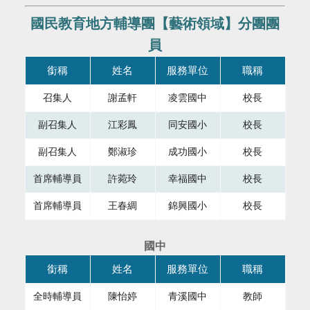
國民教育地方輔導團【藝術領域】分團團
員
本表格為組織成員，共有四個直欄，第一直欄銜稱，第二直欄
銜稱
姓名
服務單位
職稱
召集人
謝孟軒
凌雲國中
校長
副召集人
江彩鳳
同安國小
校長
副召集人
鄭淑珍
成功國小
校長
首席輔導員
許菀玲
幸福國中
校長
首席輔導員
王春綢
錦興國小
校長
國中
本表格為組織成員，共有四個直欄，第一直欄銜稱，第二直欄
銜稱
姓名
服務單位
職稱
全時輔導員
陳怡婷
青溪國中
教師