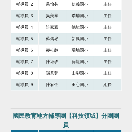
輔導員 2
呂怡芬
信義國小
主任
輔導員 3
吳美鳳
瑞埔國小
主任
輔導員 4
許家豪
德龍國小
主任
輔導員 5
蘇鴻彬
新興國小
主任
輔導員 6
麥桂齡
瑞埔國小
主任
輔導員 7
陳紹玫
德龍國小
主任
輔導員 8
孫秀蓉
山腳國小
主任
輔導員 9
陳宥任
田心國小
組長
國民教育地方輔導團【科技領域】分團團
員