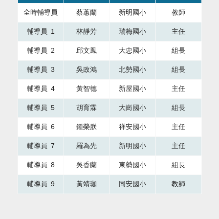
全時輔導員
蔡蕙蘭
新明國小
教師
輔導員 1
林靜芳
瑞梅國小
主任
輔導員 2
邱文鳳
大忠國小
組長
輔導員 3
吳政鴻
北勢國小
組長
輔導員 4
黃智德
新屋國小
主任
輔導員 5
胡育霖
大崗國小
組長
輔導員 6
鍾榮朕
祥安國小
主任
輔導員 7
羅為先
新明國小
主任
輔導員 8
吳香蘭
東勢國小
組長
輔導員 9
黃靖珈
同安國小
教師