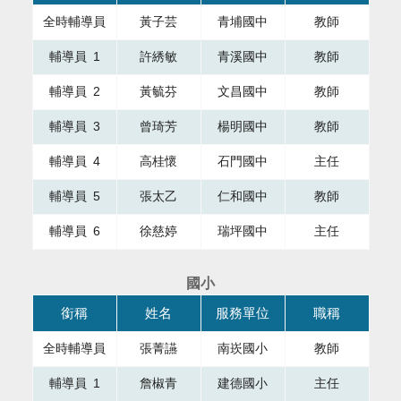
全時輔導員
黃子芸
青埔國中
教師
輔導員 1
許綉敏
青溪國中
教師
輔導員 2
黃毓芬
文昌國中
教師
輔導員 3
曾琦芳
楊明國中
教師
輔導員 4
高桂懷
石門國中
主任
輔導員 5
張太乙
仁和國中
教師
輔導員 6
徐慈婷
瑞坪國中
主任
國小
本表格為組織成員，共有四個直欄，第一直欄銜稱，第二直欄
銜稱
姓名
服務單位
職稱
全時輔導員
張菁讌
南崁國小
教師
輔導員 1
詹椒青
建德國小
主任