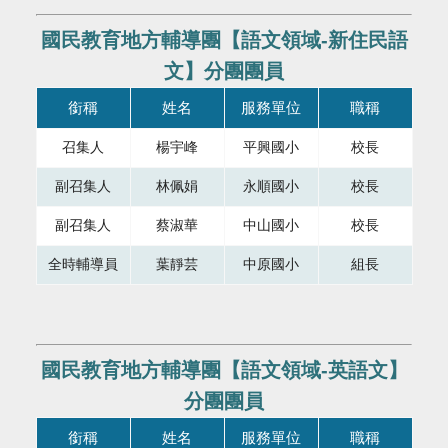
國民教育地方輔導團【語文領域-新住民語
文】分團團員
本表格為組織成員，共有四個直欄，第一直欄銜稱，第二直欄
銜稱
姓名
服務單位
職稱
召集人
楊宇峰
平興國小
校長
副召集人
林佩娟
永順國小
校長
副召集人
蔡淑華
中山國小
校長
全時輔導員
葉靜芸
中原國小
組長
國民教育地方輔導團【語文領域-英語文】
分團團員
本表格為組織成員，共有四個直欄，第一直欄銜稱，第二直欄
銜稱
姓名
服務單位
職稱