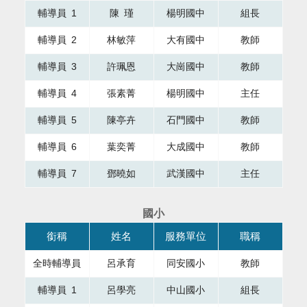
輔導員 1
陳 瑾
楊明國中
組長
輔導員 2
林敏萍
大有國中
教師
輔導員 3
許珮恩
大崗國中
教師
輔導員 4
張素菁
楊明國中
主任
輔導員 5
陳亭卉
石門國中
教師
輔導員 6
葉奕菁
大成國中
教師
輔導員 7
鄧曉如
武漢國中
主任
國小
本表格為組織成員，共有四個直欄，第一直欄銜稱，第二直欄
銜稱
姓名
服務單位
職稱
全時輔導員
呂承育
同安國小
教師
輔導員 1
呂學亮
中山國小
組長