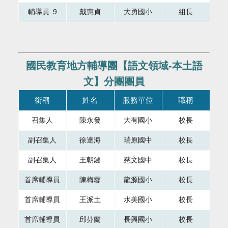
輔導員 9
戴惠貞
大勇國小
組長
國民教育地方輔導團【語文領域-本土語
文】分團團員
本表格為組織成員，共有四個直欄，第一直欄銜稱，第二直欄
銜稱
姓名
服務單位
職稱
召集人
陳永發
大有國小
校長
副召集人
徐達海
瑞原國中
校長
副召集人
王朝鍵
慈文國中
校長
首席輔導員
陳梅蓉
龍源國小
校長
首席輔導員
王派土
水美國小
校長
首席輔導員
邱芬蘭
長興國小
校長