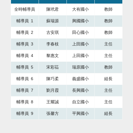
全時輔導員
陳玳君
大有國小
教師
輔導員 1
蘇瑞源
興國國小
教師
輔導員 2
古安琪
田心國小
教師
輔導員 3
李春枝
上田國小
主任
輔導員 4
黎惠文
上田國小
主任
輔導員 5
宋彩苮
瑞原國小
教師
輔導員 6
陳巧柔
義盛國小
組長
輔導員 7
劉月霞
長興國小
主任
輔導員 8
王耀誠
自立國小
主任
輔導員 9
張馨方
平興國小
組長