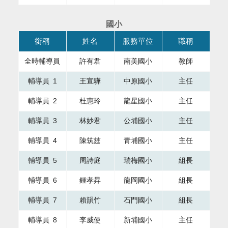
國小
本表格為組織成員，共有四個直欄，第一直欄銜稱，第二直欄
銜稱
姓名
服務單位
職稱
全時輔導員
許有君
南美國小
教師
輔導員 1
王宣驊
中原國小
主任
輔導員 2
杜惠玲
龍星國小
主任
輔導員 3
林妙君
公埔國小
主任
輔導員 4
陳筑莛
青埔國小
主任
輔導員 5
周詩庭
瑞梅國小
組長
輔導員 6
鍾孝昇
龍岡國小
組長
輔導員 7
賴韻竹
石門國小
組長
輔導員 8
李威使
新埔國小
主任