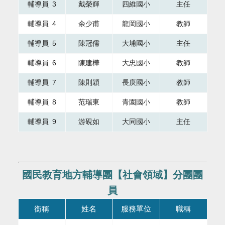
輔導員 3
戴榮輝
四維國小
主任
輔導員 4
余少甫
龍岡國小
教師
輔導員 5
陳冠儒
大埔國小
主任
輔導員 6
陳建樺
大忠國小
教師
輔導員 7
陳則穎
長庚國小
教師
輔導員 8
范瑞東
青園國小
教師
輔導員 9
游硯如
大同國小
主任
國民教育地方輔導團【社會領域】分團團
員
本表格為組織成員，共有四個直欄，第一直欄銜稱，第二直欄
銜稱
姓名
服務單位
職稱