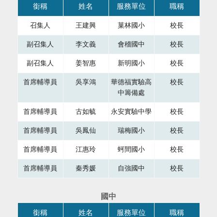
本表格為組織成員，共有四個直欄，第一直欄銜稱，第二直欄
銜稱
姓名
服務單位
職稱
召集人
王建興
菓林國小
校長
副召集人
李文義
會稽國中
校長
副召集人
姜智惠
新明國小
校長
首席輔導員
吳享鴻
華德福實驗高
校長
中籌備處
首席輔導員
古如毓
永安實驗中學
校長
首席輔導員
吳鳳仙
瑞梅國小
校長
首席輔導員
江惠玲
蚵間國小
校長
首席輔導員
秦秀媛
自強國中
校長
國中
本表格為組織成員，共有四個直欄，第一直欄銜稱，第二直欄
銜稱
姓名
服務單位
職稱