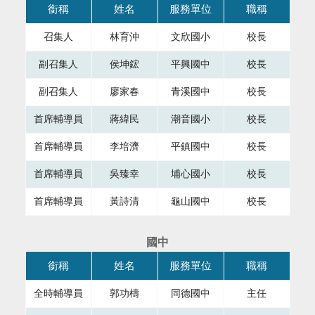
本表格為組織成員，共有四個直欄，第一直欄銜稱，第二直欄
銜稱
姓名
服務單位
職稱
召集人
林育沖
文欣國小
校長
副召集人
侯坤鋐
平興國中
校長
副召集人
廖家春
青溪國中
校長
首席輔導員
蔣緯民
潮音國小
校長
首席輔導員
李培濟
平鎮國中
校長
首席輔導員
吳臻幸
埔心國小
校長
首席輔導員
黃詩清
龜山國中
校長
國中
本表格為組織成員，共有四個直欄，第一直欄銜稱，第二直欄
銜稱
姓名
服務單位
職稱
全時輔導員
郭功檮
同德國中
主任