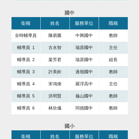
國中
本表格為組織成員，共有四個直欄，第一直欄銜稱，第二直欄
銜稱
姓名
服務單位
職稱
全時輔導員
陳易騰
中興國中
教師
輔導員 1
古永智
瑞原國中
主任
輔導員 2
葉芳君
瑞原國中
組長
輔導員 3
許美鈴
過嶺國中
教師
輔導員 4
宋鴻偉
羅浮高中
主任
輔導員 5
洪明賢
龜山國中
教師
輔導員 6
林欣儀
同德國中
教師
國小
本表格為組織成員，共有四個直欄，第一直欄銜稱，第二直欄
銜稱
姓名
服務單位
職稱