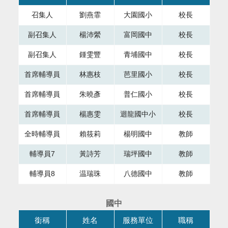
召集人
劉燕霏
大園國小
校長
副召集人
楊沛縈
富岡國中
校長
副召集人
鍾雯豐
青埔國中
校長
首席輔導員
林惠枝
芭里國小
校長
首席輔導員
朱曉彥
普仁國小
校長
首席輔導員
楊惠雯
迴龍國中小
校長
全時輔導員
賴筱莉
楊明國中
教師
輔導員7
黃詩芳
瑞坪國中
教師
輔導員8
温瑞珠
八德國中
教師
國中
本表格為組織成員，共有四個直欄，第一直欄銜稱，第二直欄
銜稱
姓名
服務單位
職稱