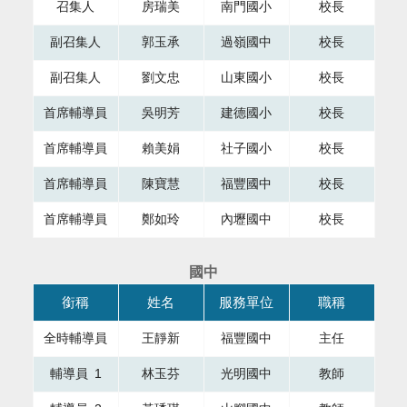
召集人
房瑞美
南門國小
校長
副召集人
郭玉承
過嶺國中
校長
副召集人
劉文忠
山東國小
校長
首席輔導員
吳明芳
建德國小
校長
首席輔導員
賴美娟
社子國小
校長
首席輔導員
陳寶慧
福豐國中
校長
首席輔導員
鄭如玲
內壢國中
校長
國中
本表格為組織成員，共有四個直欄，第一直欄銜稱，第二直欄
銜稱
姓名
服務單位
職稱
全時輔導員
王靜新
福豐國中
主任
輔導員 1
林玉芬
光明國中
教師