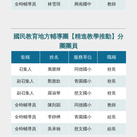
全時輔導員
林雪琪
興南國中
教師
國民教育地方輔導團【精進教學推動】分
團團員
本表格為組織成員，共有四個直欄，第一直欄銜稱，第二直欄
銜稱
姓名
服務單位
職稱
召集人
萬榮輝
同德國小
校長
副召集人
鄭惠欽
青園國小
校長
副召集人
羅淑華
慈文國小
校長
全時輔導員
陳則穎
同德國小
教師
全時輔導員
李靜樺
青園國小
組長
全時輔導員
吳承翰
慈文國小
組長