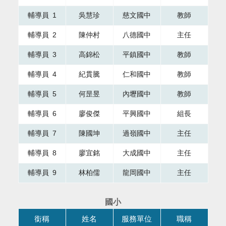
輔導員 1
吳慧珍
慈文國中
教師
輔導員 2
陳仲村
八德國中
主任
輔導員 3
高錦松
平鎮國中
教師
輔導員 4
紀貫騰
仁和國中
教師
輔導員 5
何昰昱
內壢國中
教師
輔導員 6
廖俊傑
平興國中
組長
輔導員 7
陳國坤
過嶺國中
主任
輔導員 8
廖宜銘
大成國中
主任
輔導員 9
林柏儒
龍岡國中
主任
國小
本表格為組織成員，共有四個直欄，第一直欄銜稱，第二直欄
銜稱
姓名
服務單位
職稱