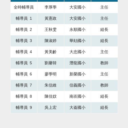
全時輔導員
李厚學
大安國小
主任
輔導員 1
黃憲政
大安國小
主任
輔導員 2
王秋雯
永順國小
組長
輔導員 3
陳淑婷
華勛國小
組長
輔導員 4
黃美齡
大忠國小
主任
輔導員 5
劉馨韓
潛龍國小
教師
輔導員 6
廖學明
新榮國小
主任
輔導員 7
朱信維
信義國小
教師
輔導員 8
陳佳妏
南崁國小
組長
輔導員 9
吳上宏
大崙國小
組長