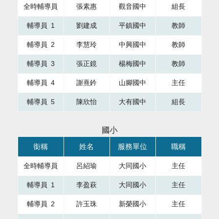
全時輔導員
張素惠
觀音國中
組長
輔導員 1
劉建成
平鎮國中
教師
輔導員 2
李慧玲
中興國中
教師
輔導員 3
張正鏡
楊梅國中
教師
輔導員 4
謝熹鈐
山腳國中
主任
輔導員 5
陳欣怡
大有國中
組長
國小
本表格為組織成員，共有四個直欄，第一直欄銜稱，第二直欄
銜稱
姓名
服務單位
職稱
全時輔導員
呂紹瑜
大同國小
主任
輔導員 1
李盈萩
大同國小
主任
輔導員 2
許玉珠
新榮國小
主任