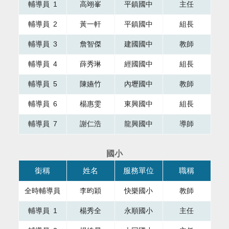
輔導員 1
高翊峯
平鎮國中
主任
輔導員 2
黃一軒
平鎮國中
組長
輔導員 3
詹智傑
建國國中
教師
輔導員 4
薛秀琳
經國國中
組長
輔導員 5
陳嬿竹
內壢國中
教師
輔導員 6
楊惠雯
東興國中
組長
輔導員 7
謝仁浩
龍興國中
導師
國小
本表格為組織成員，共有四個直欄，第一直欄銜稱，第二直欄
銜稱
姓名
服務單位
職稱
全時輔導員
李昀穎
快樂國小
教師
輔導員 1
楊秀全
永順國小
主任