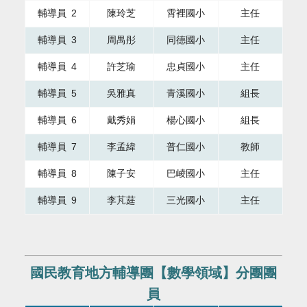
輔導員 2
陳玲芝
霄裡國小
主任
輔導員 3
周禺彤
同德國小
主任
輔導員 4
許芝瑜
忠貞國小
主任
輔導員 5
吳雅真
青溪國小
組長
輔導員 6
戴秀娟
楊心國小
組長
輔導員 7
李孟緯
普仁國小
教師
輔導員 8
陳子安
巴崚國小
主任
輔導員 9
李芃莛
三光國小
主任
國民教育地方輔導團【數學領域】分團團
員