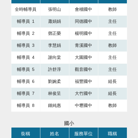
全時輔導員
張明山
會稽國中
教師
輔導員 1
蕭娟娟
同德國中
主任
輔導員 2
鄧正榮
楊明國中
主任
輔導員 3
李慧娟
青溪國中
教師
輔導員 4
謝向棠
大園國中
主任
輔導員 5
許舒淳
觀音國中
主任
輔導員 6
劉婉柔
福豐國中
組長
輔導員 7
林俊呈
大竹國中
組長
輔導員 8
鍾純惠
中壢國中
教師
國小
本表格為組織成員，共有四個直欄，第一直欄銜稱，第二直欄
銜稱
姓名
服務單位
職稱