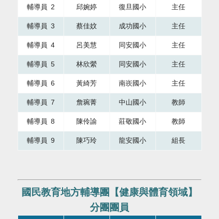
輔導員 2
邱婉婷
復旦國小
主任
輔導員 3
蔡佳妏
成功國小
主任
輔導員 4
呂美慧
同安國小
主任
輔導員 5
林欣縈
同安國小
主任
輔導員 6
黃綺芳
南崁國小
主任
輔導員 7
詹琬菁
中山國小
教師
輔導員 8
陳伶諭
莊敬國小
教師
輔導員 9
陳巧玲
龍安國小
組長
國民教育地方輔導團【健康與體育領域】
分團團員