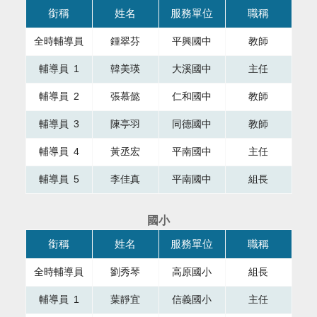
本表格為組織成員，共有四個直欄，第一直欄銜稱，第二直欄
銜稱
姓名
服務單位
職稱
全時輔導員
鍾翠芬
平興國中
教師
輔導員 1
韓美瑛
大溪國中
主任
輔導員 2
張慕懿
仁和國中
教師
輔導員 3
陳亭羽
同德國中
教師
輔導員 4
黃丞宏
平南國中
主任
輔導員 5
李佳真
平南國中
組長
國小
本表格為組織成員，共有四個直欄，第一直欄銜稱，第二直欄
銜稱
姓名
服務單位
職稱
全時輔導員
劉秀琴
高原國小
組長
輔導員 1
葉靜宜
信義國小
主任