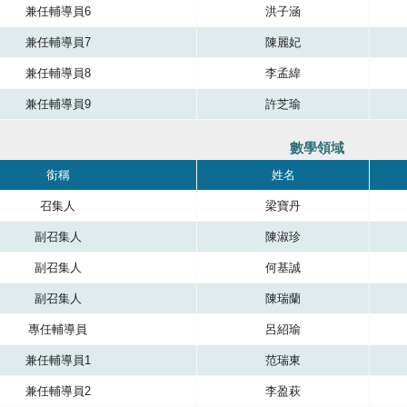
兼任輔導員6
洪子涵
兼任輔導員7
陳麗妃
兼任輔導員8
李孟緯
兼任輔導員9
許芝瑜
數學領域
成員，共有四個直欄，第一直欄銜稱，第二直欄是服務單位，第三直欄是服務單
銜稱
姓名
召集人
梁寶丹
副召集人
陳淑珍
副召集人
何基誠
副召集人
陳瑞蘭
專任輔導員
呂紹瑜
兼任輔導員1
范瑞東
兼任輔導員2
李盈萩