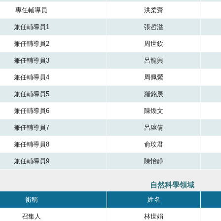
專任輔導員
洪柔齋
兼任輔導員1
張哲溢
兼任輔導員2
周世欽
兼任輔導員3
呂龍興
兼任輔導員4
周佩縈
兼任輔導員5
羅銘辰
兼任輔導員6
陳煥文
兼任輔導員7
呂琬倩
兼任輔導員8
俞玟君
兼任輔導員9
陳怡靜
自然科學領域
成員，共有四個直欄，第一直欄銜稱，第二直欄是服務單位，第三直欄是服務單
銜稱
姓名
召集人
林世娟