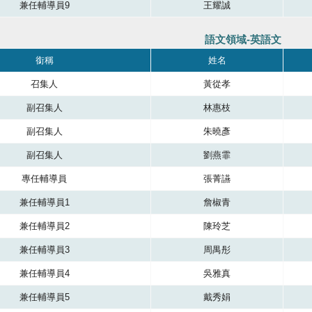
兼任輔導員9
王耀誠
語文領域-英語文
成員，共有四個直欄，第一直欄銜稱，第二直欄是服務單位，第三直欄是服務單
銜稱
姓名
召集人
黃從孝
副召集人
林惠枝
副召集人
朱曉彥
副召集人
劉燕霏
專任輔導員
張菁讌
兼任輔導員1
詹椒青
兼任輔導員2
陳玲芝
兼任輔導員3
周禺彤
兼任輔導員4
吳雅真
兼任輔導員5
戴秀娟