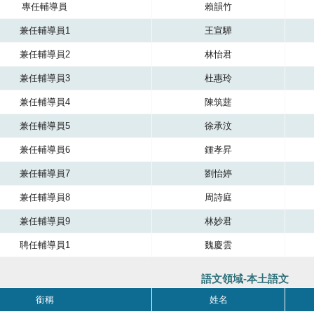
專任輔導員
賴韻竹
兼任輔導員1
王宣驊
兼任輔導員2
林怡君
兼任輔導員3
杜惠玲
兼任輔導員4
陳筑莛
兼任輔導員5
徐承汶
兼任輔導員6
鍾孝昇
兼任輔導員7
劉怡婷
兼任輔導員8
周詩庭
兼任輔導員9
林妙君
聘任輔導員1
魏慶雲
語文領域-本土語文
成員，共有四個直欄，第一直欄銜稱，第二直欄是服務單位，第三直欄是服務單
銜稱
姓名