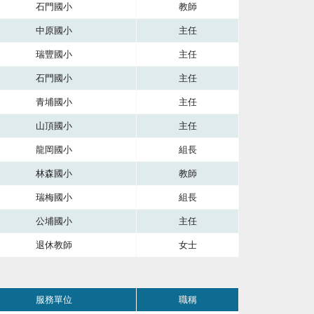
石門國小
教師
中原國小
主任
瑞豐國小
主任
石門國小
主任
青埔國小
主任
山頂國小
主任
龍岡國小
組長
林森國小
教師
瑞梅國小
組長
公埔國小
主任
退休教師
女士
位，第四直欄是職稱。
服務單位
職稱