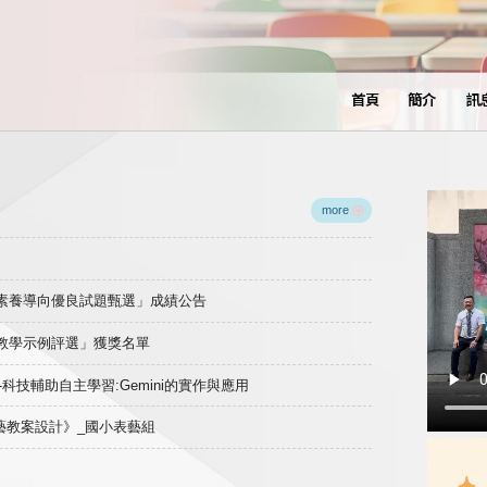
首頁
簡介
訊
more
域素養導向優良試題甄選」成績公告
良教學示例評選」獲獎名單
)-科技輔助自主學習:Gemini的實作與應用
表藝教案設計》_國小表藝組