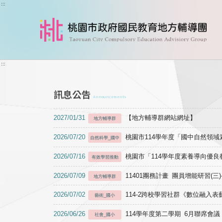
跳到主要內容
:::
:::
訊息公告
Announcements
2027/01/31
【地方輔導群網站網址】
地方輔導群
2026/07/20
桃園市114學年度「國中自然領
自然科學_國中
2026/07/16
桃園市「114學年度素養導向優
有效學習推動
2026/07/09
11401團務計畫 團員增能研習(三
地方輔導群
2026/07/02
114-2跨校學習社群《數位融入
藝術_國小
2026/06/26
114學年度第二學期 6月聯席會議
社會_國小