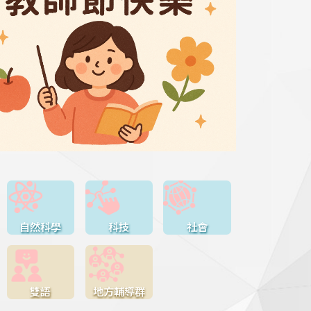
自然科學
科技
社會
雙語
地方輔導群