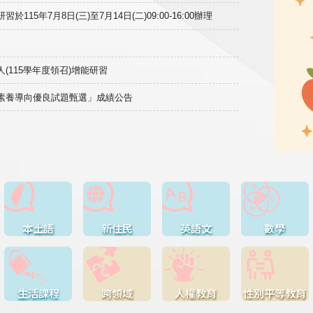
15年7月8日(三)至7月14日(二)09:00-16:00辦理
(115學年度領召)增能研習
域素養導向優良試題甄選」成績公告
本土語
新住民
英語文
數學
生活課程
跨領域
人權教育
性別平等教育