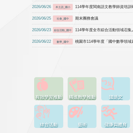
2026/06/26
114學年度閩南語文教學師資培訓研習於1
本土語_國小
2026/06/25
期末團務會議
社會_國中
2026/06/23
114學年度全市綜合活動領域召集人
綜合活動_國中
2026/06/22
桃園市114學年度「國中數學領
數學_國中
有效學習推動
精進教學推動
國語文
綜合活動
藝術
健康與體育