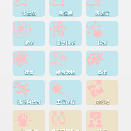
本土語
新住民
英語文
數學
自然科學
科技
社會
綜合活動
藝術
健康與體育
生活課程
跨領域
人權教育
性別平等教育
雙語